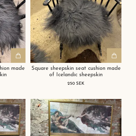
shion made
Square sheepskin seat cushion made
kin
of Icelandic sheepskin
250 SEK