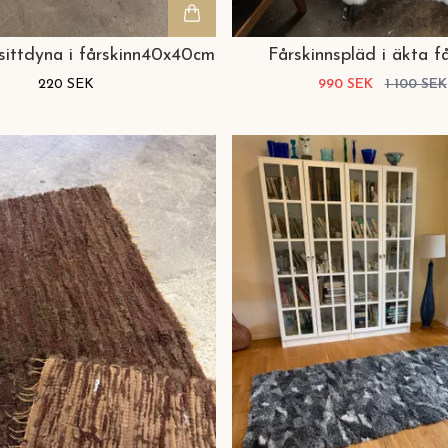
sittdyna i fårskinn40x40cm
Fårskinnspläd i äkta f
220 SEK
990 SEK
1 100 SEK