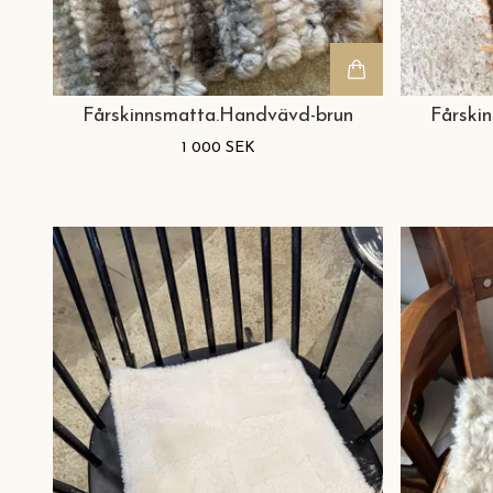
Fårskinnsmatta.Handvävd-brun
Fårski
1 000 SEK