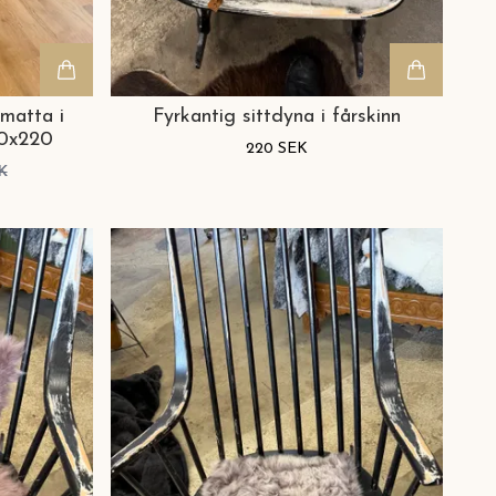
smatta i
Fyrkantig sittdyna i fårskinn
20x220
220 SEK
K