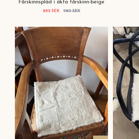
Fårskinnspläd i äkta fårskinn-beige
882 SEK
980 SEK