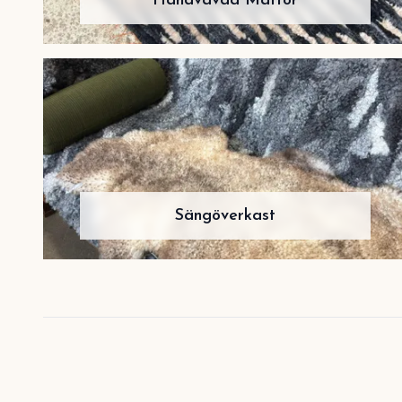
Handvävda Mattor
Sängöverkast