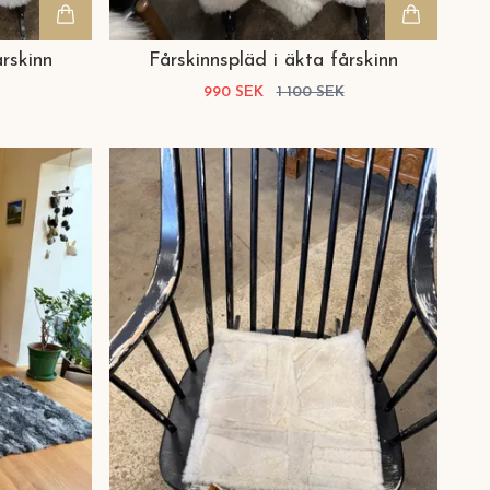
årskinn
Fårskinnspläd i äkta fårskinn
990 SEK
1 100 SEK