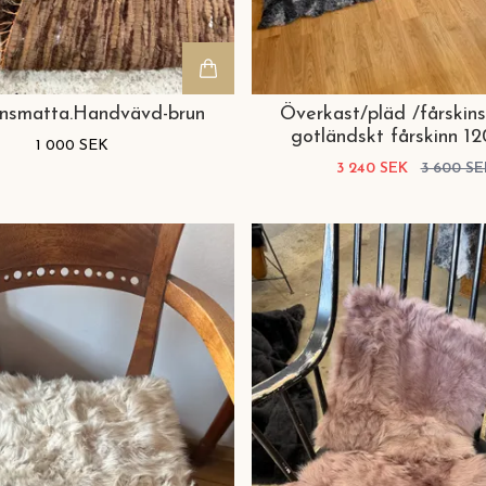
nnsmatta.Handvävd-brun
Överkast/pläd /fårskin
gotländskt fårskinn 1
1 000 SEK
3 240 SEK
3 600 SE