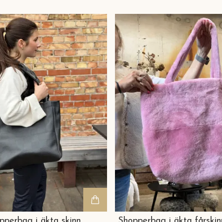
pperbag i äkta skinn
Shopperbag i äkta fårski