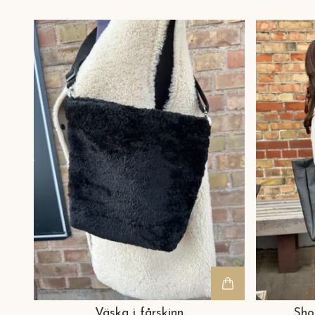
Väska i fårskinn
Sho