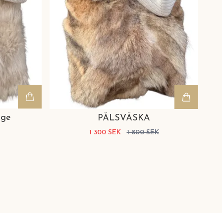
ige
PÄLSVÄSKA
1 300 SEK
1 800 SEK