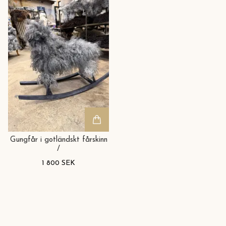
Gungfår i gotländskt fårskinn
/
1 800 SEK