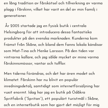
en lång tradition av fårskötsel och tillverkning av varma
plagg i fårskinn, vilket har varit en del av min familj i
generationer.
År 2005 startade jag en fysisk butik i centrala
Helsingborg för att introducera dessa fantastiska
produkter på den svenska marknaden. Kunderna kom
främst från Skåne, och bland dem fanns lokala kändisar
som Mat-Tina och Henke Larsson. På den tiden var
vintrarna kallare, och jag sålde mycket av mina varma
fårskinnsmössor, vantar och tofflor.
Men tiderna förändras, och det har även modet och
klimatet. Fårskinn har nu blivit en populär
inredningsdetalj, samtidigt som internetförsäljning har
vuxit enormt. Idag har jag en butik på Ödåkra
Spritfabrik (”Spritan”), ett populärt turistmål i Skåne,
och en internetbutik som har gjort det möjligt för mig