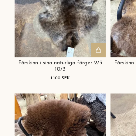
Fårskinn i sina naturliga färger 2/3
Fårskinn 
10/3
1 100 SEK