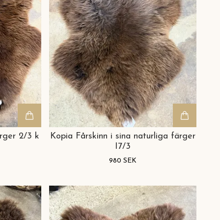
ärger 2/3 k
Kopia Fårskinn i sina naturliga färger
I7/3
980 SEK