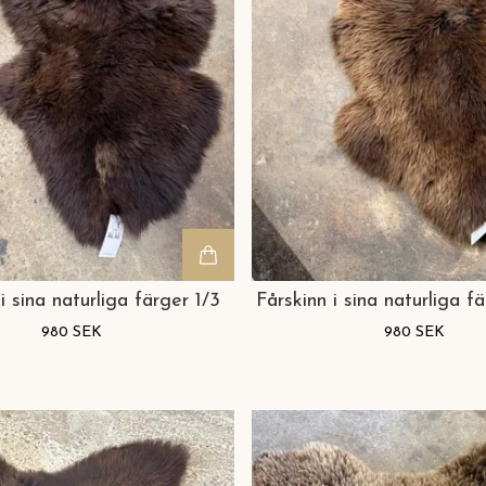
i sina naturliga färger 1/3
Fårskinn i sina naturliga f
980 SEK
980 SEK