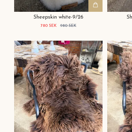
Sheepskin white-9/26
Sh
780 SEK
980 SEK