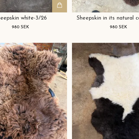
eepskin white-3/26
Sheepskin in its natural c
980 SEK
980 SEK