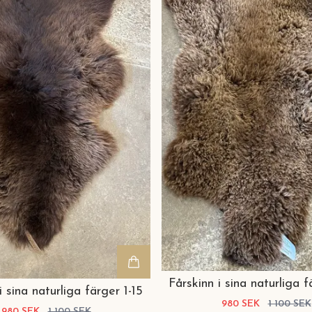
Fårskinn i sina naturliga f
i sina naturliga färger 1-15
980 SEK
1 100 SEK
980 SEK
1 100 SEK