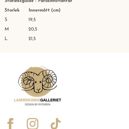
Storleksguide - Fårskinnsvantar
Storlek
Innermått (cm)
S
19,5
M
20,5
L
21,5