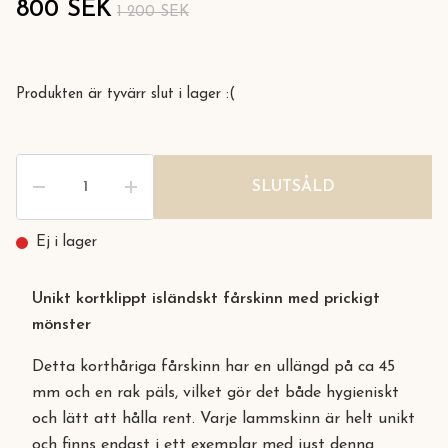
800 SEK
1 200 SEK
Produkten är tyvärr slut i lager :(
SLUTSÅLD
Ej i lager
Unikt kortklippt isländskt fårskinn med prickigt
mönster
Detta korthåriga fårskinn har en ullängd på ca 45
mm och en rak päls, vilket gör det både hygieniskt
och lätt att hålla rent. Varje lammskinn är helt unikt
och finns endast i ett exemplar med just denna