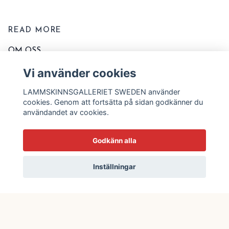
READ MORE
OM OSS
KONTAKTA OSS
Vi använder cookies
EVENT OCH MARKNADER
LAMMSKINNSGALLERIET SWEDEN använder
KÖPVILLKOR
cookies. Genom att fortsätta på sidan godkänner du
användandet av cookies.
TVÄTT OCH SKÖTSELRÅD
STORLEKSSCHEMA
Godkänn alla
BLOGG
Inställningar
© 2026 Lammskinnsgalleriet Sweden