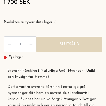
1 700 SEK
Produkten är tyvärr slut i lager :(
SLUTSÅLD
Ej i lager
Svenskt Fårskinn i Naturliga Grå Nyanser - Unikt
och Mysigt för Hemmet
Detta vackra svenska fårskinn i naturliga grå
nyanser ger ditt hem en autentisk, skandinavisk
känsla. Skinnet har unika färgskiftningar, vilket gör
varje skinn unikt och ger en personlig touch till din