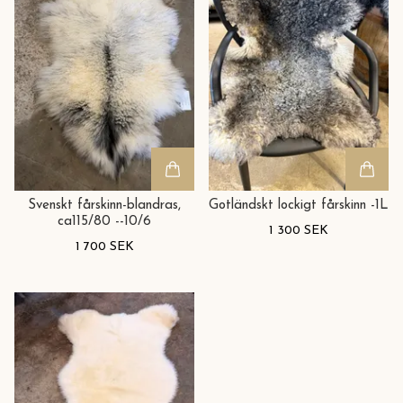
Svenskt fårskinn-blandras,
Gotländskt lockigt fårskinn -1L
ca115/80 --10/6
1 300 SEK
1 700 SEK