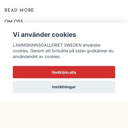
READ MORE
OM OSS
KONTAKTA OSS
Vi använder cookies
EVENT OCH MARKNADER
LAMMSKINNSGALLERIET SWEDEN använder
KÖPVILLKOR
cookies. Genom att fortsätta på sidan godkänner du
användandet av cookies.
TVÄTT OCH SKÖTSELRÅD
STORLEKSSCHEMA
Godkänn alla
BLOGG
Inställningar
© 2026 Lammskinnsgalleriet Sweden