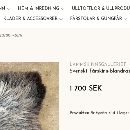
INN
HEM & INREDNING
ULLTOFFLOR & ULLPROD
KLÄDER & ACCESSOARER
FÅRSTOLAR & GUNGFÅR
0/80 --36/6
LAMMSKINNSGALLERIET
Svenskt fårskinn-blandra
1 700 SEK
Produkten är tyvärr slut i lager 