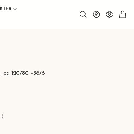
UKTER
s, ca 120/80 --36/6
:(