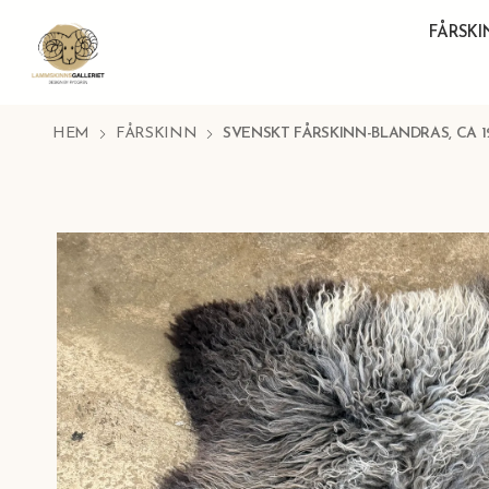
FÅRSK
HEM
FÅRSKINN
SVENSKT FÅRSKINN-BLANDRAS, CA 12