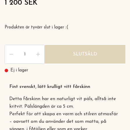
1 200 SEK
Produkten är tyvärr slut i lager :(
SLUTSÅLD
Ej i lager
Fint svenskt, lätt krulligt vitt fårskinn
Detta fårskinn har en naturligt vit päls, alltså inte
kritvit. Pälslängden är ca 5 cm.
Perfekt för att skapa en varm och stilren atmosfär
– oavsett om du använder det som matta, på
sängen, i fåtöljen eller som en vacker