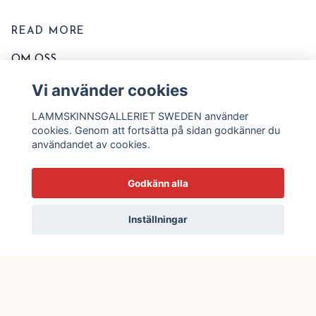
READ MORE
OM OSS
KONTAKTA OSS
Vi använder cookies
EVENT OCH MARKNADER
LAMMSKINNSGALLERIET SWEDEN använder
KÖPVILLKOR
cookies. Genom att fortsätta på sidan godkänner du
användandet av cookies.
TVÄTT OCH SKÖTSELRÅD
STORLEKSSCHEMA
Godkänn alla
BLOGG
Inställningar
© 2026 Lammskinnsgalleriet Sweden