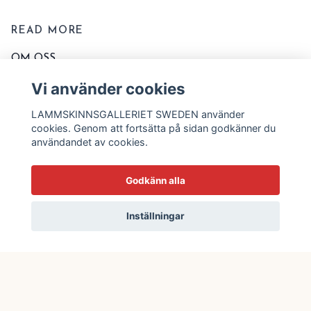
READ MORE
OM OSS
KONTAKTA OSS
Vi använder cookies
EVENT OCH MARKNADER
LAMMSKINNSGALLERIET SWEDEN använder
KÖPVILLKOR
cookies. Genom att fortsätta på sidan godkänner du
användandet av cookies.
TVÄTT OCH SKÖTSELRÅD
STORLEKSSCHEMA
Godkänn alla
BLOGG
Inställningar
© 2026 Lammskinnsgalleriet Sweden