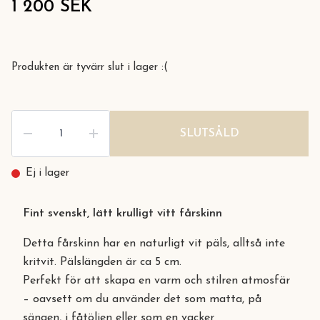
1 200 SEK
Produkten är tyvärr slut i lager :(
SLUTSÅLD
Ej i lager
Fint svenskt, lätt krulligt vitt fårskinn
Detta fårskinn har en naturligt vit päls, alltså inte
kritvit. Pälslängden är ca 5 cm.
Perfekt för att skapa en varm och stilren atmosfär
– oavsett om du använder det som matta, på
sängen, i fåtöljen eller som en vacker