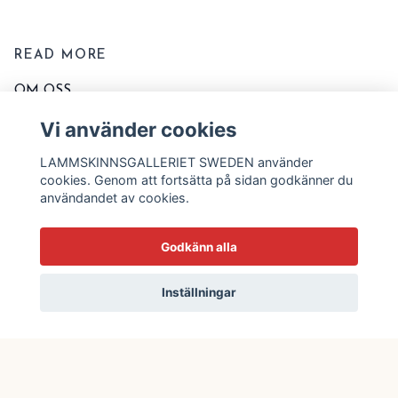
READ MORE
OM OSS
KONTAKTA OSS
Vi använder cookies
EVENT OCH MARKNADER
LAMMSKINNSGALLERIET SWEDEN använder
KÖPVILLKOR
cookies. Genom att fortsätta på sidan godkänner du
användandet av cookies.
TVÄTT OCH SKÖTSELRÅD
STORLEKSSCHEMA
Godkänn alla
BLOGG
Inställningar
© 2026 Lammskinnsgalleriet Sweden