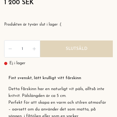
1 200 SEK
Produkten är tyvärr slut i lager :(
SLUTSÅLD
Ej i lager
Fint svenskt, lätt krulligt vitt fårskinn
Detta fårskinn har en naturligt vit päls, alltså inte
kritvit. Pälslängden är ca 5 cm.
Perfekt för att skapa en varm och stilren atmosfär
– oavsett om du använder det som matta, på
sängen, i fåtöljen eller som en vacker