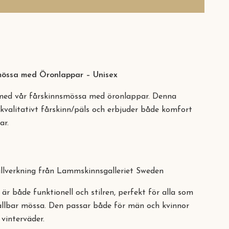
mössa med Öronlappar – Unisex
l med vår fårskinnsmössa med öronlappar. Denna
kvalitativt fårskinn/päls och erbjuder både komfort
ar.
illverkning från Lammskinnsgalleriet Sweden
är både funktionell och stilren, perfekt för alla som
ållbar mössa. Den passar både för män och kvinnor
 vinterväder.