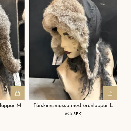
nlappar M
Fårskinnsmössa med öronlappar L
890 SEK