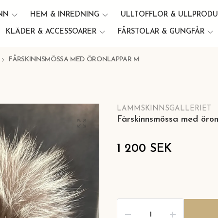
INN
HEM & INREDNING
ULLTOFFLOR & ULLPROD
KLÄDER & ACCESSOARER
FÅRSTOLAR & GUNGFÅR
FÅRSKINNSMÖSSA MED ÖRONLAPPAR M
LAMMSKINNSGALLERIET
Fårskinnsmössa med öro
1 200 SEK