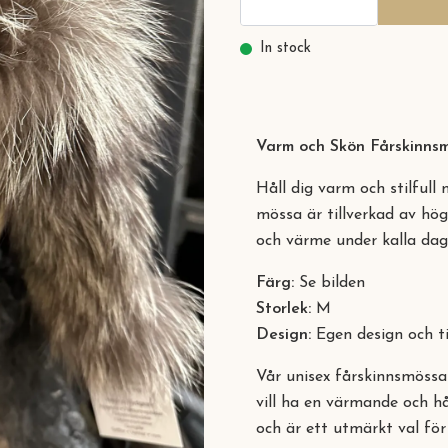
In stock
Varm och Skön Fårskinns
Håll dig varm och stilful
mössa är tillverkad av hög
och värme under kalla dag
Färg:
Se bilden
Storlek:
M
Design:
Egen design och t
Vår unisex fårskinnsmössa 
vill ha en värmande och h
och är ett utmärkt val för