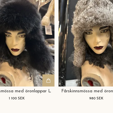
nsmössa med öronlappar L
Fårskinnsmössa med öro
1 100 SEK
980 SEK