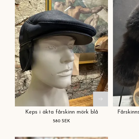
Keps i äkta fårskinn mörk blå
Fårskin
580 SEK