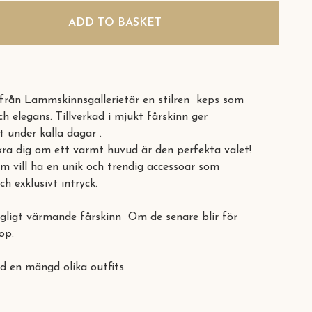
ADD TO BASKET
ån Lammskinnsgallerietär en stilren keps som
h elegans. Tillverkad i mjukt fårskinn ger
 under kalla dagar .
kra dig om ett varmt huvud är den perfekta valet!
m vill ha en unik och trendig accessoar som
ch exklusivt intryck.
hagligt värmande fårskinn Om de senare blir för
op.
d en mängd olika outfits.