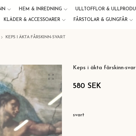
INN
HEM & INREDNING
ULLTOFFLOR & ULLPROD
KLÄDER & ACCESSOARER
FÅRSTOLAR & GUNGFÅR
KEPS I ÄKTA FÅRSKINN-SVART
Keps i äkta fårskinn-svar
580 SEK
svart