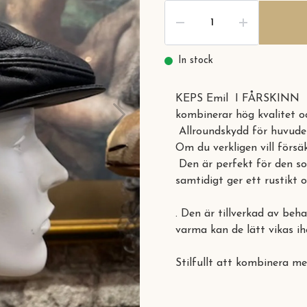
In stock
KEPS Emil I FÅRSKINN fr
kombinerar hög kvalitet oc
Allroundskydd för huvudet
Om du verkligen vill försä
Den är perfekt för den so
samtidigt ger ett rustikt o
. Den är tillverkad av be
varma kan de lätt vikas ih
Stilfullt att kombinera me