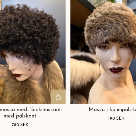
smössa med fårskinnskant-
Mössa i kaninpäls-b
med pälskant
490 SEK
780 SEK