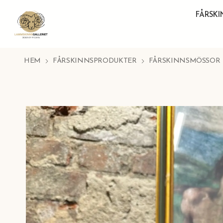
FÅRSK
HEM
FÅRSKINNSPRODUKTER
FÅRSKINNSMÖSSOR