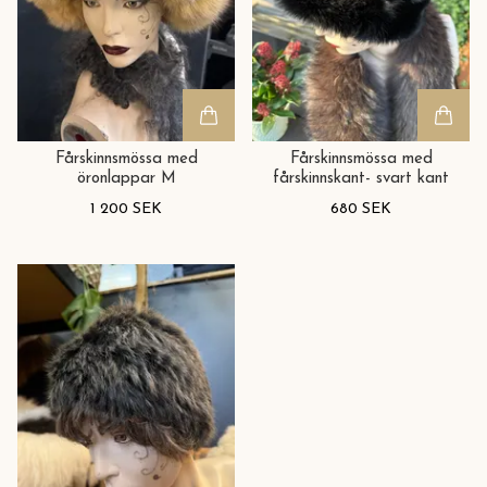
Fårskinnsmössa med
Fårskinnsmössa med
öronlappar M
fårskinnskant- svart kant
1 200 SEK
680 SEK