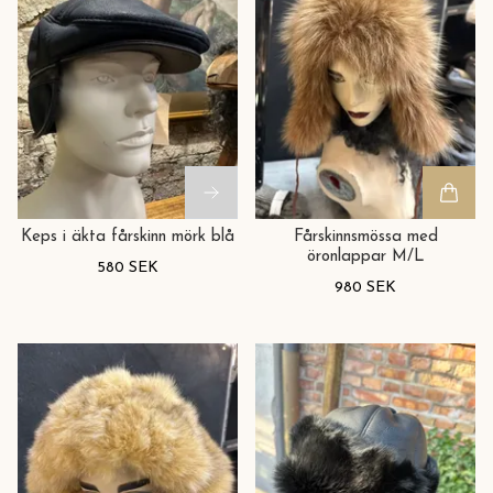
Keps i äkta fårskinn mörk blå
Fårskinnsmössa med
öronlappar M/L
580 SEK
980 SEK