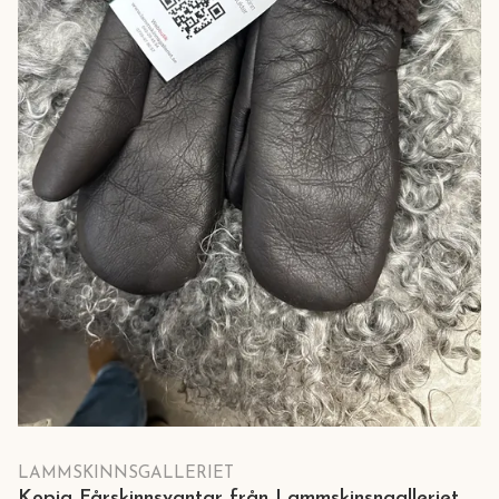
LAMMSKINNSGALLERIET
Kopia Fårskinnsvantar från Lammskinsngalleriet