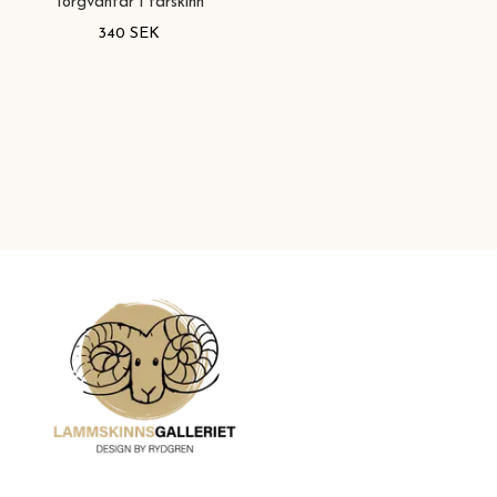
Torgvantar i fårskinn
340 SEK