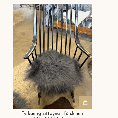
Fyrkantig sittdyna i fårskinn i