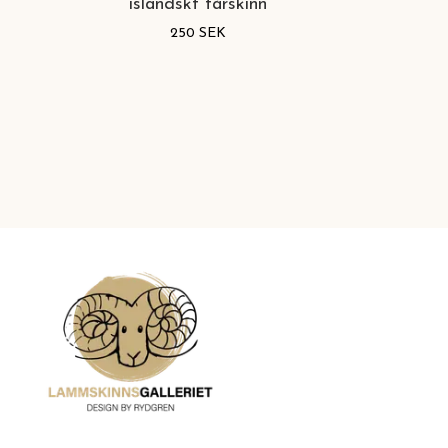
isländskt fårskinn
250 SEK