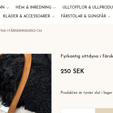
INN
HEM & INREDNING
ULLTOFFLOR & ULLPROD
KLÄDER & ACCESSOARER
FÅRSTOLAR & GUNGFÅR
YNA I FÅRSKINN50X50 CM
Fyrkantig sittdyna i får
250 SEK
Produkten är tyvärr slut i lager 