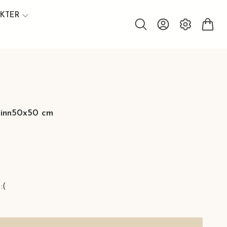
UKTER
skinn50x50 cm
:(