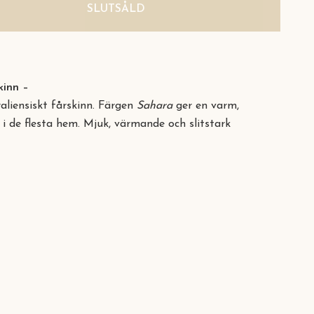
SLUTSÅLD
skinn –
raliensiskt fårskinn. Färgen
Sahara
ger en varm,
 i de flesta hem. Mjuk, värmande och slitstark