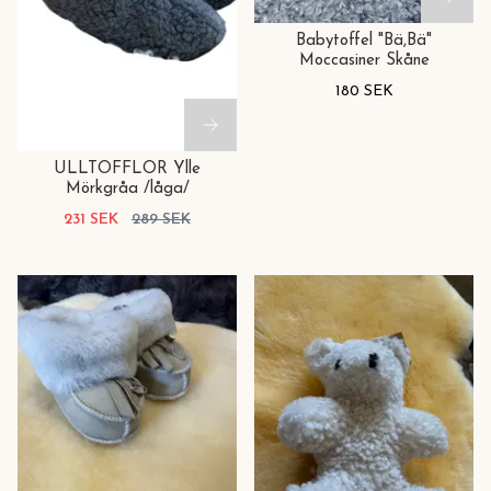
Babytoffel "Bä,Bä"
Moccasiner Skåne
180 SEK
ULLTOFFLOR Ylle
Mörkgråa /låga/
231 SEK
289 SEK