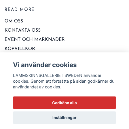
READ MORE
OM OSS
KONTAKTA OSS
EVENT OCH MARKNADER
KÖPVILLKOR
TVÄTT OCH SKÖTSELRÅD
Vi använder cookies
STORLEKSSCHEMA
LAMMSKINNSGALLERIET SWEDEN använder
BLOGG
cookies. Genom att fortsätta på sidan godkänner du
användandet av cookies.
Godkänn alla
Inställningar
© 2026 Lammskinnsgalleriet Sweden