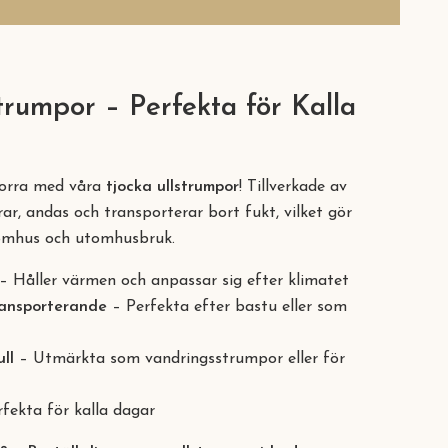
trumpor – Perfekta för Kalla
torra med våra
tjocka ullstrumpor
! Tillverkade av
rar, andas och transporterar bort fukt, vilket gör
nomhus och utomhusbruk.
– Håller värmen och anpassar sig efter klimatet
ansporterande
– Perfekta efter bastu eller som
ull
– Utmärkta som vandringsstrumpor eller för
fekta för kalla dagar