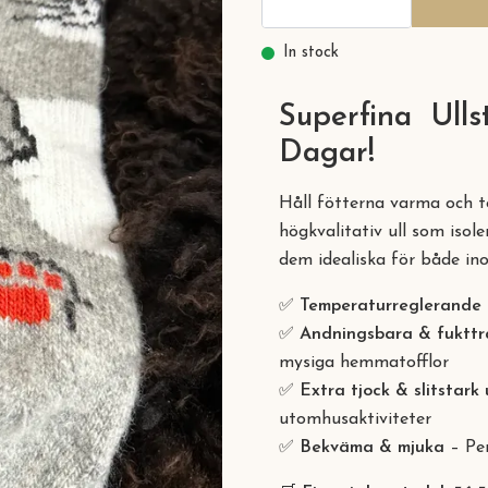
In stock
Superfina Ulls
Dagar!
Håll fötterna varma och 
högkvalitativ ull som isole
dem idealiska för både i
✅
Temperaturreglerande
✅
Andningsbara & fukttr
mysiga hemmatofflor
✅
Extra tjock & slitstark 
utomhusaktiviteter
✅
Bekväma & mjuka
– Per