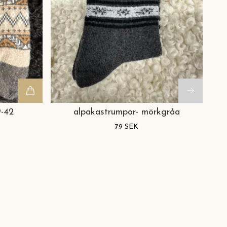
9-42
alpakastrumpor- mörkgråa
79 SEK