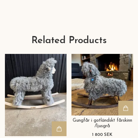
Related Products
Gungfår i gotländskt fårskinn
/ljusgrå
1 800 SEK