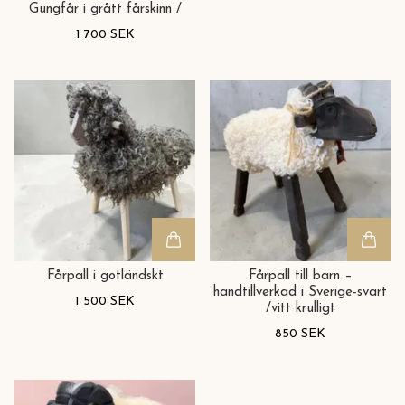
Gungfår i grått fårskinn /
1 700 SEK
Fårpall i gotländskt
Fårpall till barn –
handtillverkad i Sverige-svart
1 500 SEK
/vitt krulligt
850 SEK