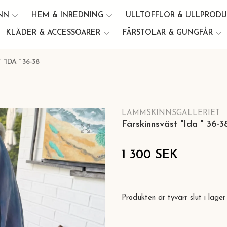
INN
HEM & INREDNING
ULLTOFFLOR & ULLPROD
KLÄDER & ACCESSOARER
FÅRSTOLAR & GUNGFÅR
IDA " 36-38
LAMMSKINNSGALLERIET
Fårskinnsväst "Ida " 36-3
1 300 SEK
Produkten är tyvärr slut i lager 