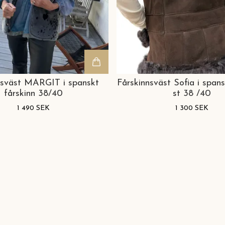
nsväst MARGIT i spanskt
Fårskinnsväst Sofia i spans
fårskinn 38/40
st 38 /40
1 490 SEK
1 300 SEK