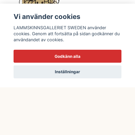
Vi använder cookies
LAMMSKINNSGALLERIET SWEDEN använder
cookies. Genom att fortsätta på sidan godkänner du
användandet av cookies.
Facebook
Instagram
TikTok
Godkänn alla
Inställningar
READ MORE
OM OSS
KONTAKTA OSS
EVENT OCH MARKNADER
KÖPVILLKOR
TVÄTT OCH SKÖTSELRÅD