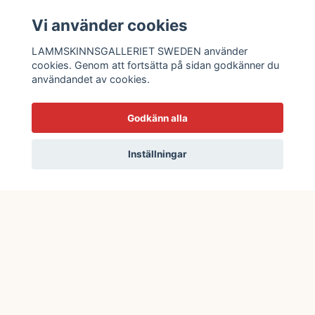
READ MORE
Vi använder cookies
OM OSS
LAMMSKINNSGALLERIET SWEDEN använder
cookies. Genom att fortsätta på sidan godkänner du
KONTAKTA OSS
användandet av cookies.
EVENT OCH MARKNADER
KÖPVILLKOR
Godkänn alla
TVÄTT OCH SKÖTSELRÅD
Inställningar
STORLEKSSCHEMA
BLOGG
© 2026 Lammskinnsgalleriet Sweden