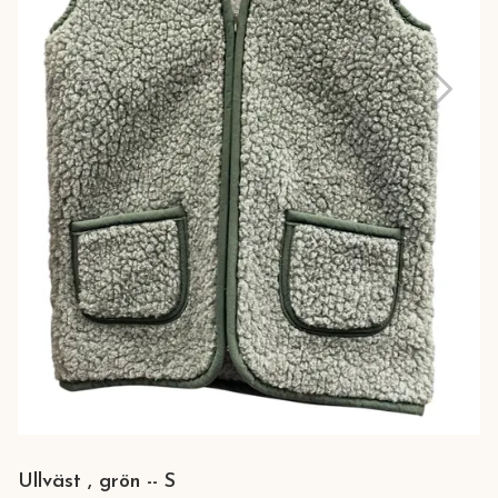
Ullväst , grön -- S