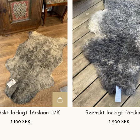
skt lockigt fårskinn -1/K
Svenskt lockigt fårski
1 100 SEK
1 200 SEK