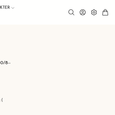
UKTER
40/8--
:(