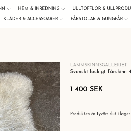
INN
HEM & INREDNING
ULLTOFFLOR & ULLPROD
KLÄDER & ACCESSOARER
FÅRSTOLAR & GUNGFÅR
LAMMSKINNSGALLERIET
Svenskt lockigt fårskinn 
1 400 SEK
Produkten är tyvärr slut i lager 