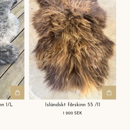
nn 1/L
Isländskt fårskinn 55 /11
1 200 SEK