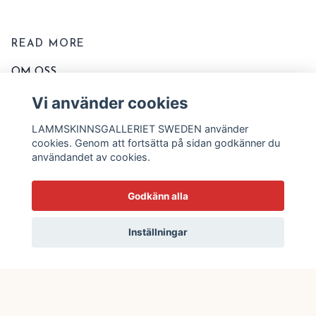
READ MORE
OM OSS
KONTAKTA OSS
Vi använder cookies
EVENT OCH MARKNADER
LAMMSKINNSGALLERIET SWEDEN använder
KÖPVILLKOR
cookies. Genom att fortsätta på sidan godkänner du
användandet av cookies.
TVÄTT OCH SKÖTSELRÅD
STORLEKSSCHEMA
Godkänn alla
BLOGG
Inställningar
© 2026 Lammskinnsgalleriet Sweden