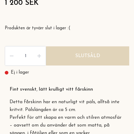
1 200 SEK
Produkten är tyvärr slut i lager :(
SLUTSÅLD
Ej i lager
Fint svenskt, lätt krulligt vitt fårskinn
Detta fårskinn har en naturligt vit päls, alltså inte
kritvit. Pälslängden är ca 5 cm.
Perfekt för att skapa en varm och stilren atmosfär
– oavsett om du använder det som matta, på
sängen, i fåtöljen eller som en vacker