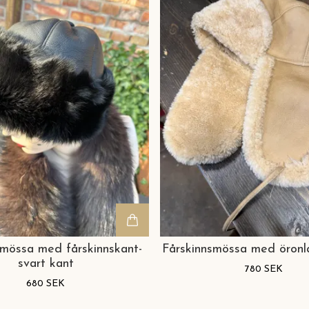
smössa med fårskinnskant-
Fårskinnsmössa med öronl
svart kant
780 SEK
680 SEK