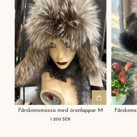
Fårskinnsmössa med öronlappar M
Fårskinn
1 200 SEK