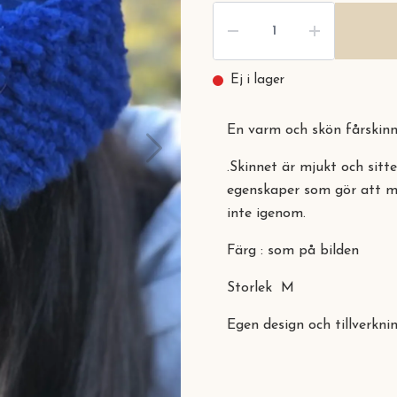
Ej i lager
En varm och skön fårskin
.Skinnet är mjukt och sit
egenskaper som gör att ma
inte igenom.
Färg : som på bilden
Storlek M
Egen design och tillverkn