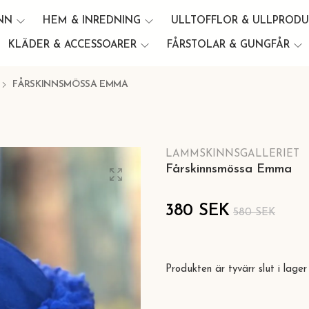
INN
HEM & INREDNING
ULLTOFFLOR & ULLPROD
KLÄDER & ACCESSOARER
FÅRSTOLAR & GUNGFÅR
FÅRSKINNSMÖSSA EMMA
LAMMSKINNSGALLERIET
Fårskinnsmössa Emma
380 SEK
580 SEK
Produkten är tyvärr slut i lager 