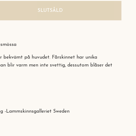
SLUTSÅLD
nsmössa
ter bekvämt på huvudet. Fårskinnet har unika
n blir varm men inte svettig, dessutom blåser det
ing -Lammskinnsgalleriet Sweden