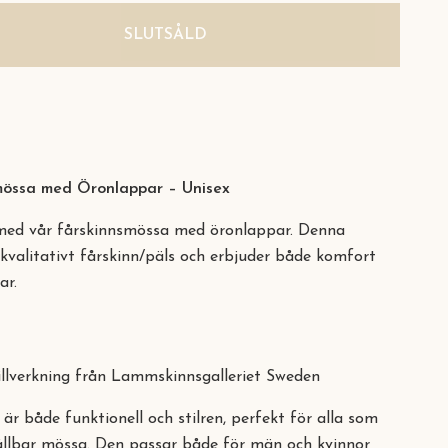
SLUTSÅLD
mössa med Öronlappar – Unisex
l med vår fårskinnsmössa med öronlappar. Denna
kvalitativt fårskinn/päls och erbjuder både komfort
ar.
illverkning från Lammskinnsgalleriet Sweden
är både funktionell och stilren, perfekt för alla som
ållbar mössa. Den passar både för män och kvinnor