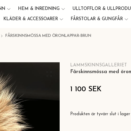
INN
HEM & INREDNING
ULLTOFFLOR & ULLPROD
KLÄDER & ACCESSOARER
FÅRSTOLAR & GUNGFÅR
FÅRSKINNSMÖSSA MED ÖRONLAPPAR-BRUN
LAMMSKINNSGALLERIET
Fårskinnsmössa med öron
1 100 SEK
Produkten är tyvärr slut i lager 