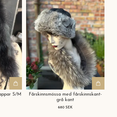
lappar S/M
Fårskinnsmössa med fårskinnskant-
grå kant
680 SEK