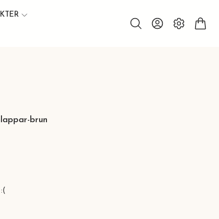
UKTER
lappar-brun
:(