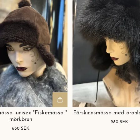
össa -unisex "Fiskemössa "
Fårskinnsmössa med öron
mörkbrun
980 SEK
680 SEK