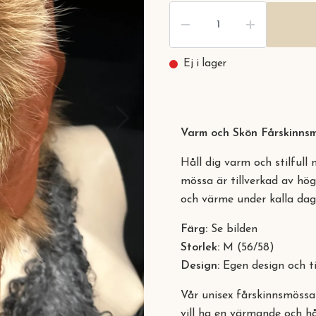
Ej i lager
Varm och Skön Fårskinns
Håll dig varm och stilful
mössa är tillverkad av hög
och värme under kalla dag
Färg:
Se bilden
Storlek:
M (56/58)
Design:
Egen design och t
Vår unisex fårskinnsmössa 
vill ha en värmande och h