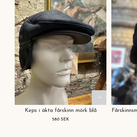
Keps i äkta fårskinn mörk blå
Fårskinnsm
580 SEK