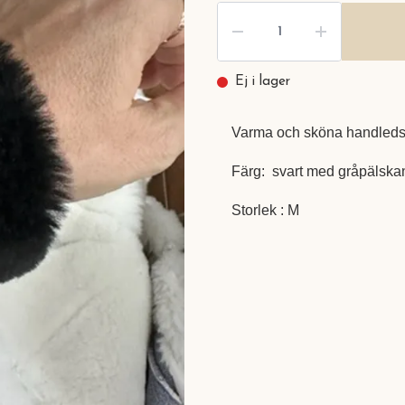
Ej i lager
Varma och sköna handledsv
Färg: svart med gråpälska
Storlek : M