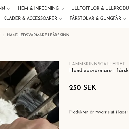
INN
HEM & INREDNING
ULLTOFFLOR & ULLPROD
KLÄDER & ACCESSOARER
FÅRSTOLAR & GUNGFÅR
E
HANDLEDSVÄRMARE I FÅRSKINN
LAMMSKINNSGALLERIET
Handledsvärmare i fårsk
250 SEK
Produkten är tyvärr slut i lager 