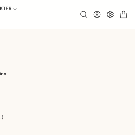
UKTER
inn
:(