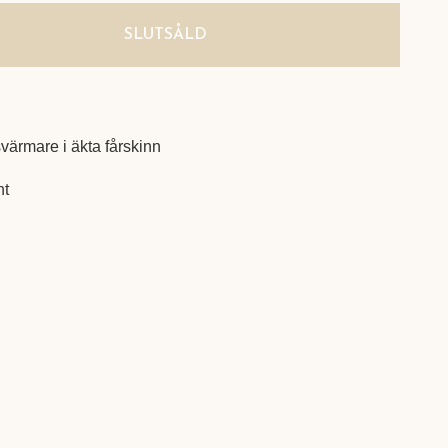
SLUTSÅLD
ärmare i äkta fårskinn
nt