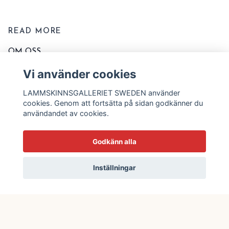
READ MORE
OM OSS
KONTAKTA OSS
Vi använder cookies
EVENT OCH MARKNADER
LAMMSKINNSGALLERIET SWEDEN använder
KÖPVILLKOR
cookies. Genom att fortsätta på sidan godkänner du
användandet av cookies.
TVÄTT OCH SKÖTSELRÅD
STORLEKSSCHEMA
Godkänn alla
BLOGG
Inställningar
© 2026 Lammskinnsgalleriet Sweden